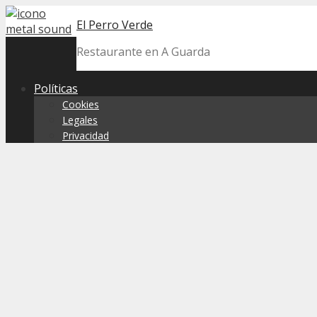
Skip
El Perro Verde
to
content
Restaurante en A Guarda
Políticas
Cookies
Legales
Privacidad