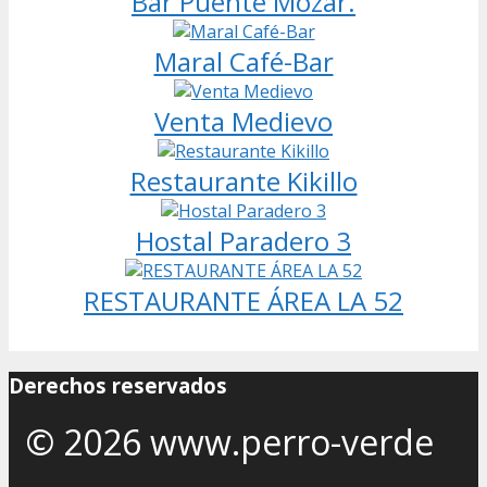
Bar Puente Mózar.
Maral Café-Bar
Venta Medievo
Restaurante Kikillo
Hostal Paradero 3
RESTAURANTE ÁREA LA 52
Derechos reservados
© 2026 www.perro-verde