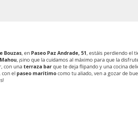
de Bouzas
, en
Paseo Paz Andrade, 51
, estáis perdiendo el 
 Mahou
, ¡sino que la cuidamos al máximo para que la disfrut
r, con una
terraza bar
que te deja flipando y una cocina del
, con el
paseo marítimo
como tu aliado, ven a gozar de bue
s!