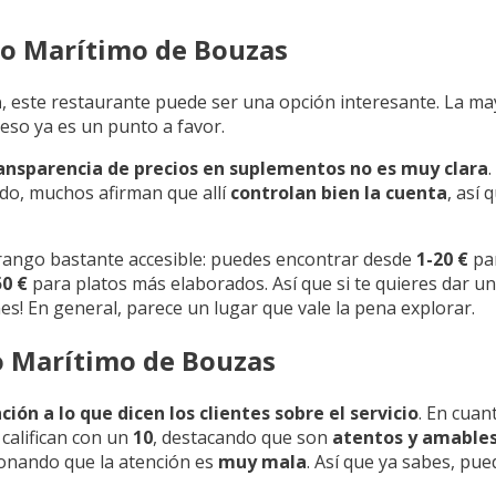
seo Marítimo de Bouzas
a
, este restaurante puede ser una opción interesante. La may
 eso ya es un punto a favor.
ansparencia de precios en suplementos no es muy clara
do, muchos afirman que allí
controlan bien la cuenta
, así
rango bastante accesible: puedes encontrar desde
1-20 €
par
50 €
para platos más elaborados. Así que si te quieres dar un
nes! En general, parece un lugar que vale la pena explorar.
eo Marítimo de Bouzas
ión a lo que dicen los clientes sobre el servicio
. En cuan
 califican con un
10
, destacando que son
atentos y amable
onando que la atención es
muy mala
. Así que ya sabes, pu