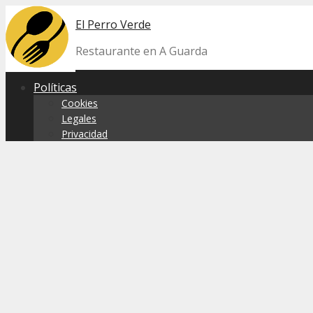
Skip
El Perro Verde
to
content
Restaurante en A Guarda
Políticas
Cookies
Legales
Privacidad