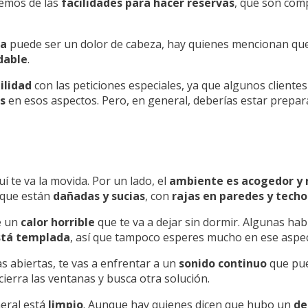
lemos de las
facilidades para hacer reservas
, que son co
ta
puede ser un dolor de cabeza, hay quienes mencionan qu
dable
.
bilidad
con las peticiones especiales, ya que algunos clien
s
en esos aspectos. Pero, en general, deberías estar prepa
uí te va la movida. Por un lado, el
ambiente es acogedor y
s que están
dañadas y sucias
, con
rajas en paredes y techo
e un
calor horrible
que te va a dejar sin dormir. Algunas ha
stá templada
, así que tampoco esperes mucho en ese aspec
s abiertas, te vas a enfrentar a un
sonido continuo
que pue
 cierra las ventanas y busca otra solución.
neral está
limpio
. Aunque hay quienes dicen que hubo un
de