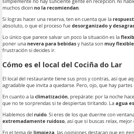
simplemente no hay suficiente gente en recepción. Ni hab
muchos dicen
no la recomiendan
.
Si logras hacer una reserva, ten en cuenta que la
respues
absoluto, o que el proceso fue
desorganizado y desagra
Lo único que parece salvar un poco la situación es la
flexi
poner una
nevera para bebidas
y hasta son
muy flexible
frustración si decides ir.
Cómo es el local del Cociña do Lar
El local del restaurante tiene sus pros y contras, así que aq
agradable que invita a quedarse. Pero, ojo, que hay parte
En cuanto a la
climatización
, prepárate: por la noche hac
que no te sorprendas si te despiertas tiritando. La
agua e
Hablemos del
ruido
. Si eres de los que duerme con ventana
extremadamente ruidoso
, así que si buscas relax, mejor
En el tema de
limpieza
, las opiniones destacan que en ge