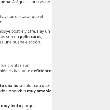
uena.
Así que, si buscas un
hay que destacar que el
o.
ncluye postre y café. Hay un
atos son un
pelín caros,
o es una buena elección.
los clientes son
mbién es bastante
deficiente
ta una hora
solo para que
sde un servicio
muy amable
e
muy lento
porque