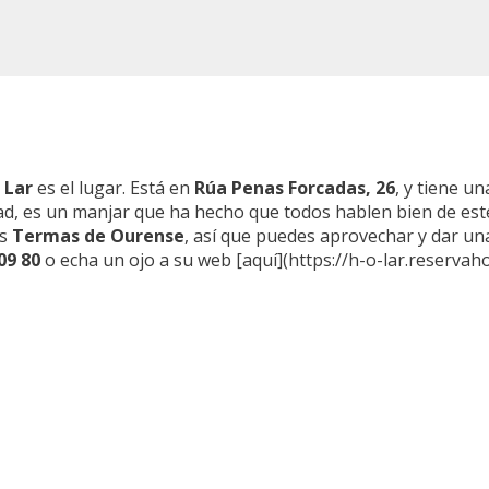
 Lar
es el lugar. Está en
Rúa Penas Forcadas, 26
, y tiene u
dad, es un manjar que ha hecho que todos hablen bien de este 
as
Termas de Ourense
, así que puedes aprovechar y dar una
09 80
o echa un ojo a su web [aquí](https://h-o-lar.reservahot