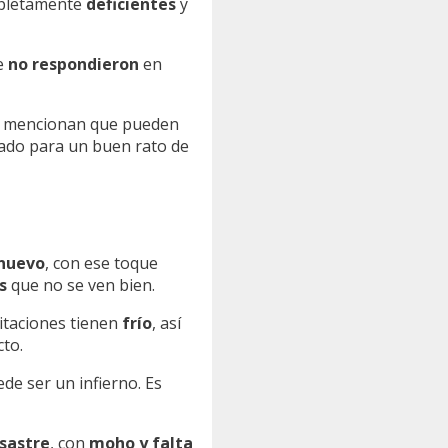
mpletamente
deficientes
y
e
no respondieron
en
tes mencionan que pueden
rado para un buen rato de
 nuevo
, con ese toque
s
que no se ven bien.
bitaciones tienen
frío
, así
to.
de ser un infierno. Es
sastre
, con
moho y falta