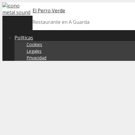
Skip
El Perro Verde
to
content
Restaurante en A Guarda
Políticas
Cookies
Legales
Privacidad