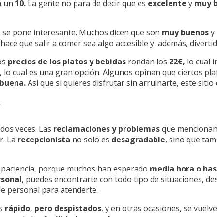
va un
10.
La gente no para de decir que es
excelente
y
muy b
sa se pone interesante. Muchos dicen que son
muy buenos
y 
ace que salir a comer sea algo accesible y, además, divertid
Los
precios de los platos y bebidas
rondan los
22€,
lo cual i
, lo cual es una gran opción. Algunos opinan que ciertos pl
 buena.
Así que si quieres disfrutar sin arruinarte, este siti
r
 dos veces. Las
reclamaciones y problemas
que mencionan 
r. La
recepcionista
no solo es
desagradable
, sino que ta
er paciencia, porque muchos han esperado
media hora o has
rsonal
, puedes encontrarte con todo tipo de situaciones, de
de personal para atenderte.
es
rápido, pero despistados
, y en otras ocasiones, se vuelv