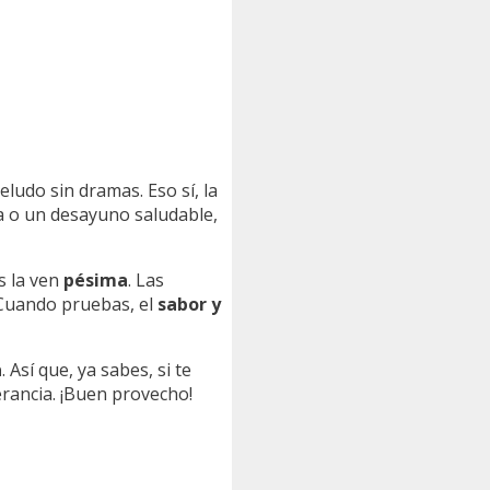
peludo sin dramas. Eso sí, la
ca o un desayuno saludable,
s la ven
pésima
. Las
 Cuando pruebas, el
sabor y
a
. Así que, ya sabes, si te
erancia. ¡Buen provecho!