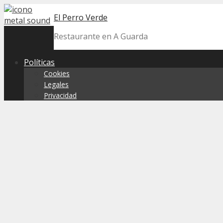
Skip
El Perro Verde
to
content
Restaurante en A Guarda
Políticas
Cookies
Legales
Privacidad