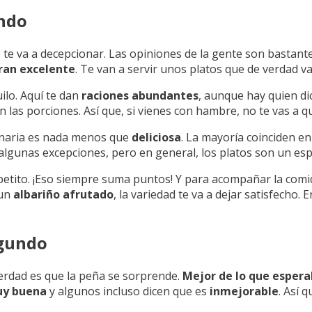
undo
 te va a decepcionar. Las opiniones de la gente son bastante
eran excelente
. Te van a servir unos platos que de verdad va
ilo. Aquí te dan
raciones abundantes
, aunque hay quien d
 las porciones. Así que, si vienes con hambre, no te vas a q
linaria es nada menos que
deliciosa
. La mayoría coinciden e
algunas excepciones, pero en general, los platos son un esp
petito. ¡Eso siempre suma puntos! Y para acompañar la comi
 un
albariño afrutado
, la variedad te va a dejar satisfecho
egundo
verdad es que la peña se sorprende.
Mejor de lo que esper
y buena
y algunos incluso dicen que es
inmejorable
. Así 