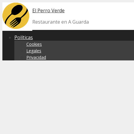
Skip
El Perro Verde
to
content
Restaurante en A Guarda
Políticas
Cookies
Legales
Privacidad