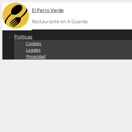
Skip
El Perro Verde
to
content
Restaurante en A Guarda
Políticas
Cookies
Legales
Privacidad