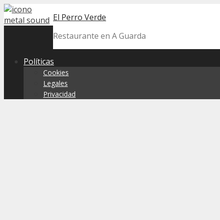
Skip
El Perro Verde
to
content
Restaurante en A Guarda
Políticas
Cookies
Legales
Privacidad