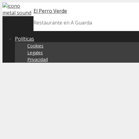
Skip
El Perro Verde
to
content
Restaurante en A Guarda
Políticas
Cookies
Legales
Privacidad