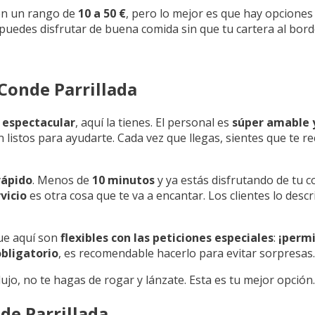
 en un rango de
10 a 50 €
, pero lo mejor es que hay opcione
 puedes disfrutar de buena comida sin que tu cartera al borde
Conde Parrillada
a
espectacular
, aquí la tienes. El personal es
súper amable 
 listos para ayudarte. Cada vez que llegas, sientes que te re
rápido
. Menos de
10 minutos
y ya estás disfrutando de tu c
vicio
es otra cosa que te va a encantar. Los clientes lo des
que aquí son
flexibles con las peticiones especiales
:
¡perm
obligatorio
, es recomendable hacerlo para evitar sorpresas.
lujo, no te hagas de rogar y lánzate. Esta es tu mejor opción.
de Parrillada