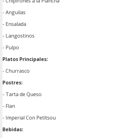
- Chipirones a la Plancha
- Anguilas
- Ensalada
- Langostinos
- Pulpo
Platos Principales:
- Churrasco
Postres:
- Tarta de Queso
- Flan
- Imperial Con Petitsou
Bebidas: