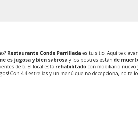
ño?
Restaurante Conde Parrillada
es tu sitio. Aquí te clav
ne es jugosa y bien sabrosa
y los postres están
de muert
tes de ti. El local está
rehabilitado
con mobiliario nuevo y
igos! Con 4.4 estrellas y un menú que no decepciona, no te l