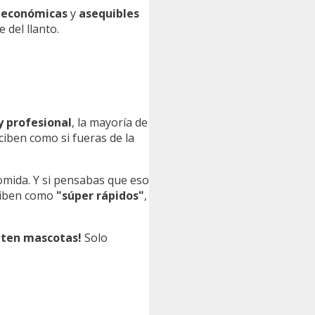
s
económicas
y
asequibles
 del llanto.
y profesional
, la mayoría de
ciben como si fueras de la
omida. Y si pensabas que eso
criben como
"súper rápidos"
,
iten mascotas!
Solo