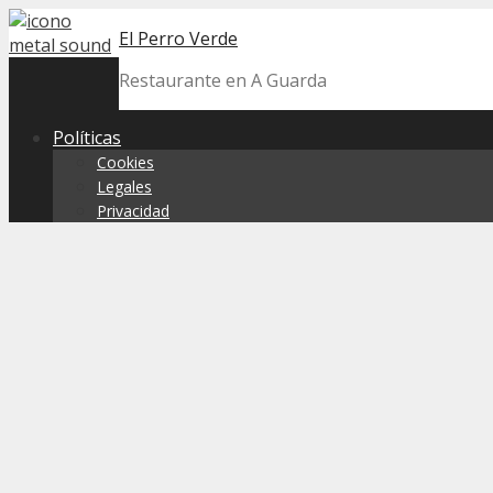
Skip
El Perro Verde
to
content
Restaurante en A Guarda
Políticas
Cookies
Legales
Privacidad