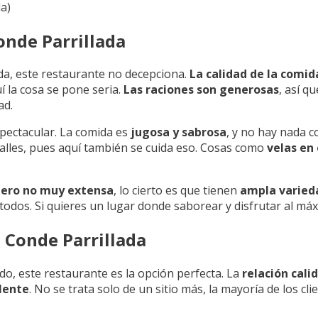
a)
onde Parrillada
da, este restaurante no decepciona.
La calidad de la comi
uí la cosa se pone seria.
Las raciones son generosas
, así q
ad.
pectacular. La comida es
jugosa y sabrosa
, y no hay nada 
etalles, pues aquí también se cuida eso. Cosas como
velas en 
ero no muy extensa
, lo cierto es que tienen
ampla varied
todos. Si quieres un lugar donde saborear y disfrutar al máxim
 Conde Parrillada
do, este restaurante es la opción perfecta. La
relación cali
lente
. No se trata solo de un sitio más, la mayoría de los cl