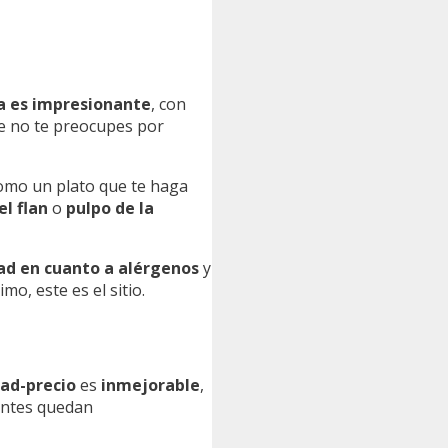
da es impresionante
, con
ue no te preocupes por
como un plato que te haga
el flan
o
pulpo de la
ad en cuanto a alérgenos
y
o, este es el sitio.
dad-precio
es
inmejorable
,
ientes quedan