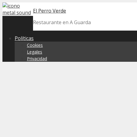
Skip
El Perro Verde
to
content
Restaurante en A Guarda
Políticas
Cookies
Legales
Privacidad