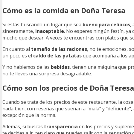
Cómo es la comida en Doña Teresa
Si estás buscando un lugar que sea
bueno para celíacos
,
sinceramente,
inaceptable
. No esperes ningún festín, ya 
mucho que desear. A veces te encuentras con platos que 
En cuanto al
tamaño de las raciones
, no te emociones, s
un poco es el
caldo de las patatas
que acompaña a los ape
Y no hablemos de las
bebidas
, tienen una máquina que pr
no te lleves una sorpresa desagradable.
Cómo son los precios de Doña Teresa
Cuando se trata de los precios de este restaurante, la cos
nada bien, con reseñas que suenan a "mala" y "deficiente
excepción que la norma.
Además, si buscas
transparencia
en los precios y suplemen
te decides a ir, ten claro que puedes salir con la sensación 