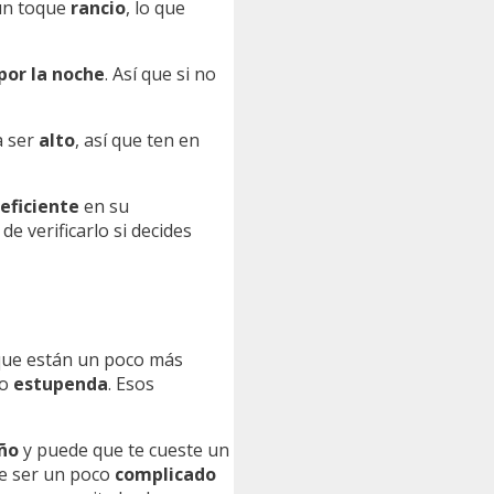
 un toque
rancio
, lo que
por la noche
. Así que si no
a ser
alto
, así que ten en
eficiente
en su
de verificarlo si decides
que están un poco más
mo
estupenda
. Esos
ño
y puede que te cueste un
de ser un poco
complicado