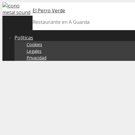
Skip
El Perro Verde
to
content
Restaurante en A Guarda
Políticas
Cookies
Legales
Privacidad