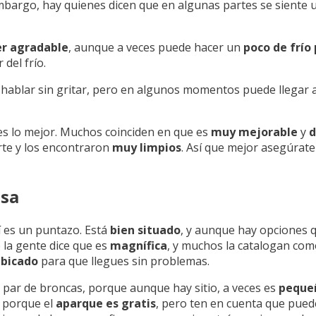
embargo, hay quienes dicen que en algunas partes se siente
er agradable
, aunque a veces puede hacer un
poco de frío 
del frío.
a hablar sin gritar, pero en algunos momentos puede llegar 
s lo mejor. Muchos coinciden en que es
muy mejorable
y
d
rte y los encontraron
muy limpios
. Así que mejor asegúrate 
esa
 es un puntazo. Está
bien situado
, y aunque hay opciones 
 la gente dice que es
magnífica
, y muchos la catalogan co
ubicado
para que llegues sin problemas.
 par de broncas, porque aunque hay sitio, a veces es
peque
, porque el
aparque es gratis
, pero ten en cuenta que pue