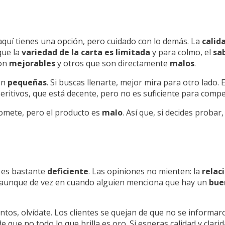
 aquí tienes una opción, pero cuidado con lo demás. La
calid
que la
variedad de la carta es limitada
y para colmo, el
sa
son
mejorables
y otros que son directamente
malos
.
on
pequeñas
. Si buscas llenarte, mejor mira para otro lado. 
ritivos, que está decente, pero no es suficiente para comp
omete, pero el producto es
malo
. Así que, si decides probar
a es bastante
deficiente
. Las opiniones no mienten: la
relac
", aunque de vez en cuando alguien menciona que hay un
bue
tos, olvídate. Los clientes se quejan de que no se informaro
de que no todo lo que brilla es oro. Si esperas calidad y clar