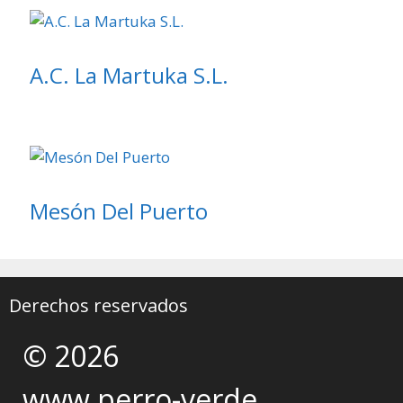
A.C. La Martuka S.L.
Mesón Del Puerto
Derechos reservados
© 2026
www.perro-verde