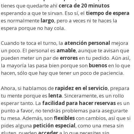
tienes que quedarte ahí
cerca de 20 minutos
esperando a que te sirvan. Eso sí, el
tiempo de espera
es normalmente
largo
, pero a veces ni te haces la
espera porque no hay cola.
Cuando te toca el turno, la
atención personal
mejora
un poco. El personal es
amable
, aunque te avisan que
pueden meter un par de
errores
en tu pedido. Aún así,
la mayoría las pasa bien porque son
buenos
en lo que
hacen, sólo que hay que tener un poco de paciencia.
Ahora, si hablamos de
rapidez en el servicio
, prepara
tu mente porque es
lenta
. Sinceramente, es un rollo
esperar tanto. La
facilidad para hacer reservas
es un
punto a favor, no tendrás problemas para asegurarte
tu mesa. Además, son
flexibles
con cambios, así que si
pides alguna
petición especial
, como una mesa sin
gluten, pueden
acceder
a lo que necesites sin