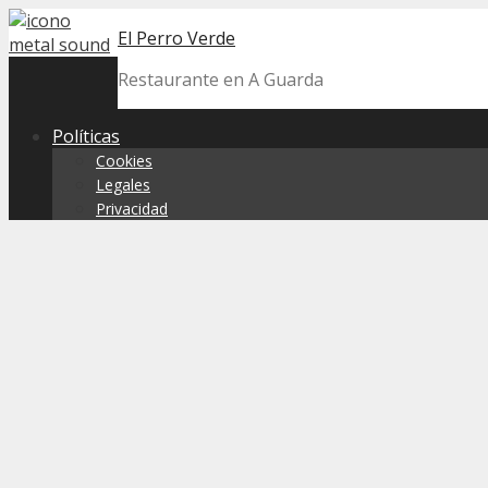
Skip
El Perro Verde
to
content
Restaurante en A Guarda
Políticas
Cookies
Legales
Privacidad