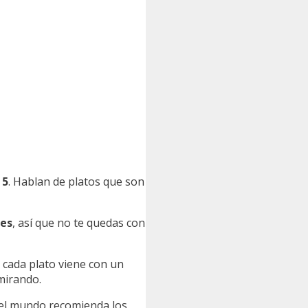
n
5
. Hablan de platos que son
es
, así que no te quedas con
: cada plato viene con un
mirando.
el mundo recomienda los