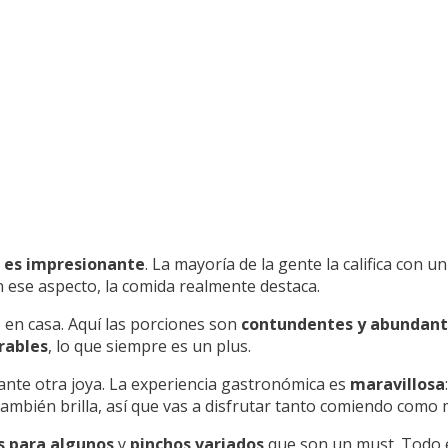
a es impresionante
. La mayoría de la gente la califica con u
n ese aspecto, la comida realmente destaca.
o en casa. Aquí las porciones son
contundentes y abundant
rables
, lo que siempre es un plus.
ante otra joya. La experiencia gastronómica es
maravillosa
ambién brilla, así que vas a disfrutar tanto comiendo como 
s para algunos
y
pinchos variados
que son un must. Todo 