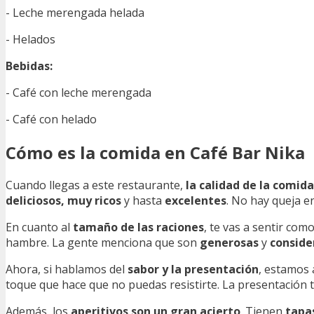
- Leche merengada helada
- Helados
Bebidas:
- Café con leche merengada
- Café con helado
Cómo es la comida en Café Bar Nika
Cuando llegas a este restaurante,
la calidad de la comid
deliciosos, muy ricos
y hasta
excelentes
. No hay queja e
En cuanto al
tamaño de las raciones
, te vas a sentir com
hambre. La gente menciona que son
generosas
y
conside
Ahora, si hablamos del
sabor y la presentación
, estamos 
toque que hace que no puedas resistirte. La presentación t
Además, los
aperitivos son un gran acierto
. Tienen
tapa