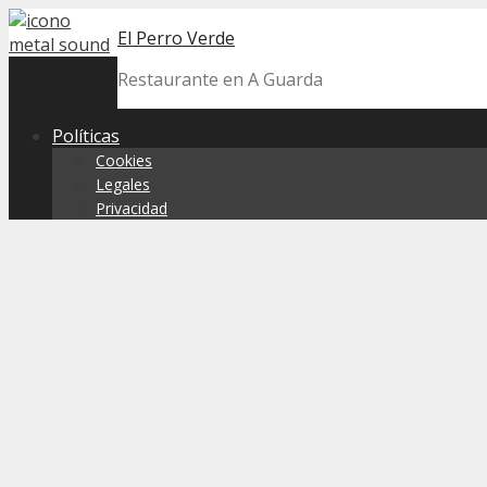
Skip
El Perro Verde
to
content
Restaurante en A Guarda
Políticas
Cookies
Legales
Privacidad