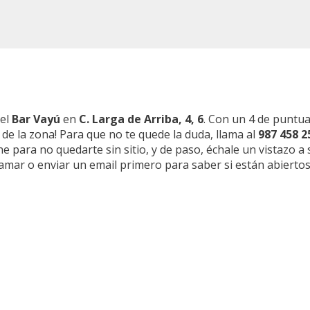
 el
Bar Vayú
en
C. Larga de Arriba, 4, 6
. Con un 4 de puntua
 de la zona! Para que no te quede la duda, llama al
987 458 2
e para no quedarte sin sitio, y de paso, échale un vistazo a
amar o enviar un email primero para saber si están abiertos.