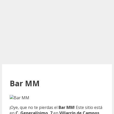
Bar MM
¡Oye, que no te pierdas el
Bar MM
! Este sitio está
en
C. Generalísimo, 7
en
Villarrín de Campos,